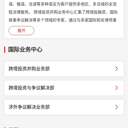
语、俄语、法语等多种语言为客户提供多地区、多法域的全流
程法律服务。 跨境投资并购业务中心汇集了跨境投融资、国际
商事争议解决等多个领域的专家，通过与多家国际知名律师事
务所长期、稳定的合作关系，为国内外客户提供了一站式法律
展开
解决方案。业务中心的突出表现，为律所赢得了包括钱伯斯、
ALB、商法、THE LAWYER等在内的多家国际权威评级机构的
国际业务中心
优秀评价。
跨境投资并购业务部
跨境投资与争议解决部
涉外争议解决业务部