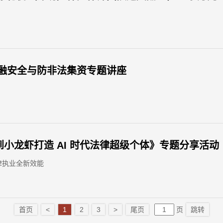
融安全与防非法集资专题讲座
小龙虾打造 AI 时代法律超级个体》专题分享活动
律执业全新效能
首页
<
1
2
3
>
尾页
页
跳转