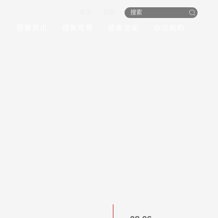
首页
招聘
员
德衡资讯
德衡观察
德衡文化
办公机构