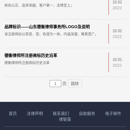
10.02
崇尚公正、追求卓越、客户第一、法律至上；
2022
品牌标识——山东德衡律师事务所LOGO及说明
10.02
该注册商标以其音、型、色溶为一体，内涵深邃，寓意宽广。
2022
德衡律师所注册商标历史沿革
10.01
德衡律师所注册商标历史沿革
2022
页
跳转
首页
法律声明
联系我们
自助服务
电子邮件
律智荟