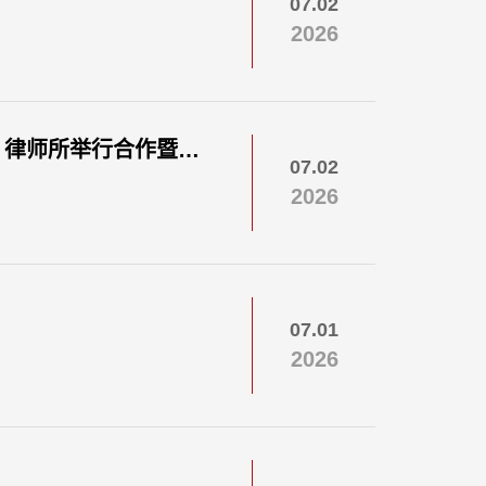
07.02
2026
党建引领聚合力 合作携手启新程 —— 太平财险青岛分公司与德衡律师所、德和衡（青岛）律师所举行合作暨党建共建签约仪式
07.02
2026
07.01
2026