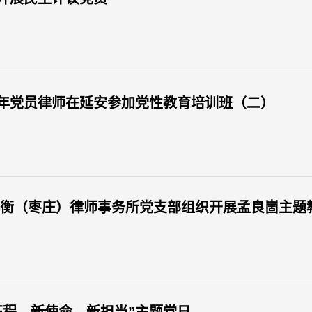
年党员律师在延安参加党性教育培训班（二）
德衡（枣庄）律师事务所党支部组织开展孟良崮主题