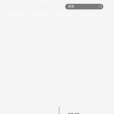
首页
招聘
员
德衡资讯
德衡观察
德衡文化
办公机构