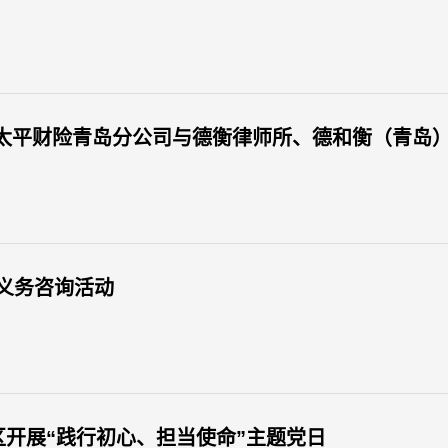
义务咨询活动
区开展“践行初心、担当使命”主题党日