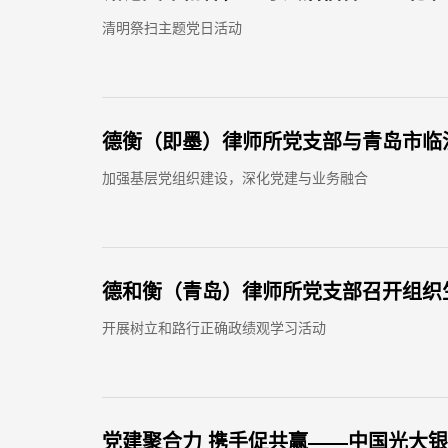
清明祭扫主题党日活动
德衡（即墨）律师所党支部与青岛市临
加强基层党组织建设，深化党建与业务融合
德和衡（青岛）律师所党支部召开组织
开展树立和路行正确政绩观学习活动
党建聚合力 携手促共赢——中国光大