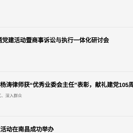
主题党建活动暨商事诉讼与执行一体化研讨会
杨涛律师获“优秀业委会主任”表彰，献礼建党105
区、深入群众
建活动在南昌成功举办