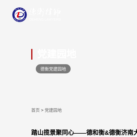
党建园地
德衡党建园地
首页
>
党建园地
踏山揽景聚同心——德和衡&德衡济南