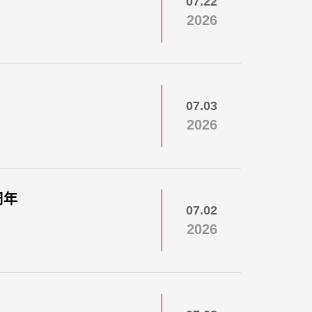
07.22
2026
07.03
2026
周年
07.02
2026