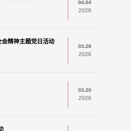
04.04
2026
全会精神主题党日活动
03.28
2026
03.20
2026
动