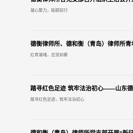
凝心聚力，砥砺前行
德衡律师所、德和衡（青岛）律师所青
红育凝魂，志坚如磐
踏寻红色足迹 筑牢法治初心——山东
踏寻红色足迹，筑牢法治初心