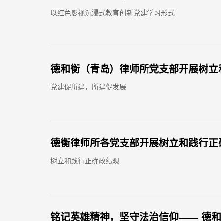
以红色影视沉浸式教育创新党建学习形式
德和衡（青岛）律师所党支部开展树立
党建促所建，所建促发展
德衡律师所各党支部开展树立和践行正
树立和践行正确政绩观