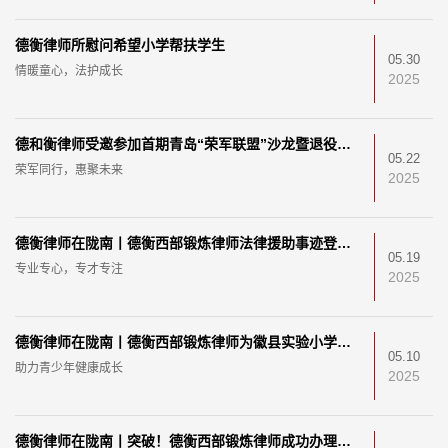
德衡律师所慰问希望小学帮扶学生
05.30
情暖童心，法护成长
2025
德和衡律师受邀参加首期青岛“荣军联盟”沙龙暨退役军人服务驿站见学活动
05.22
荣军同行，惠聚未来
2025
德衡律师在陇南丨德衡西部锻炼律师法律援助事迹登上《人民日报》客户端，司法部转载“点赞”西部法律服务
05.19
专业专心，专才专注
2025
德衡律师在陇南丨德衡西部锻炼律师为徽县实验小学开展法治教育课，助力青少年健康成长
05.10
助力青少年健康成长
2025
德衡律师在陇南丨突破！德衡西部锻炼律师成功办理徽县近年首例人身安全保护令案件