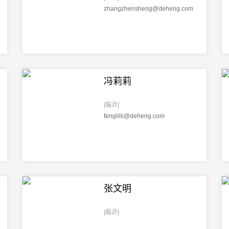
zhangzhensheng@deheng.com
冯莉莉
|临沂|
fenglilli@deheng.com
张文明
|临沂|