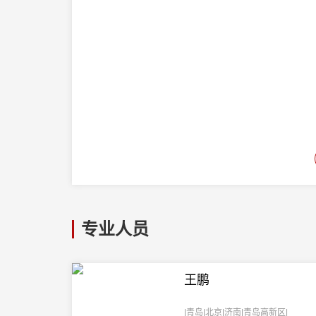
专业人员
王鹏
|青岛|北京|济南|青岛高新区|