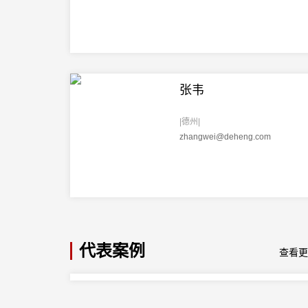
张韦
|德州|
zhangwei@deheng.com
代表案例
查看更