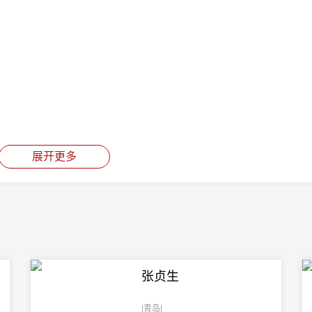
展开更多
张贞生
|青岛|