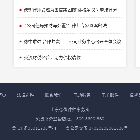
德衡律师受邀为国信集团做“涉税争议问题法律分析及建议”专题培训
“公司僵局预防与处置”：律师专家以案释法
稳中求进 合作共赢——公司业务中心召开全体会议
交流财税经验，助力债权清收
首页
法律声明
联系我们
自助服务
电子邮件
律智
山东德衡律师事务所
免费服务监督热线： 800-8600-880
鲁ICP备05011736号-4
鲁公网安备 37020202001630号