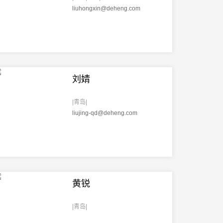
公司与商事业务部
liuhongxin@deheng.com
财税法业务部
劳动人事业务部
环境资源与能源业务中心
环境保护业务部
ESG与EHS合规业务部
刘婧
合规与企业法治业务中心
双碳与ESG合规业务部
|青岛|
国资国企法治业务部
liujing-qd@deheng.com
合规与企业法治业务部
合规内控风险管理业务部
行政法业务中心
政府法律事务部
行政复议和诉讼业务部
企业重组与破产业务中心
黄锐
企业重组与破产业务部
|青岛|
债务重组业务部
重组并购及清算业务部