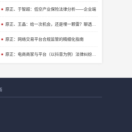
房地产与建设工程业务部
刑事业务中心
原正、于智超：低空产业保险法律分析——企业端
刑事业务部
金融犯罪辩护部
原正、王晶：给一次机会，还是埋一颗雷？聊透吸毒记录封存争议
经济犯罪辩护部
刑民交叉业务中心
原正：网络交易平台合规监管的精细化指南
刑民交叉业务部
刑事辩护与控告部
原正：电商商家与平台（以抖音为例）法律纠纷成因与解决分析
特殊资产业务中心
特殊资产刑事业务部
特殊资产业务部
金融资产清收业务部
荟
清收执行业务部
文化娱乐法律业务中心
文化传媒业务部
争议解决业务中心
民事争议诉讼部
商事与金融争议解决部