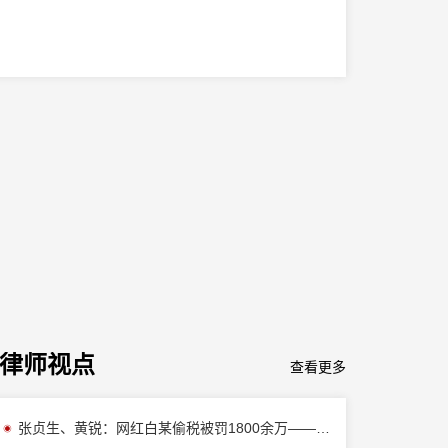
知识产权业务中心
知识产权业务部
知识产权争议解决部
文化传媒业务部
国际贸易与海关业务中心
海事海商业务部
国际贸易业务部
海关法律业务部
国际贸易合规与争议解决部
国际业务中心
跨境投资并购业务部
跨境投资与争议解决部
涉外争议解决业务部
建设工程与房地产业务中心
律师视点
查看更多
建设工程业务部
房地产金融业务部
房地产业务部
张贞生、黄锐：网红白某偷税被罚1800余万——主播及MCN机构不可触碰的税务红线