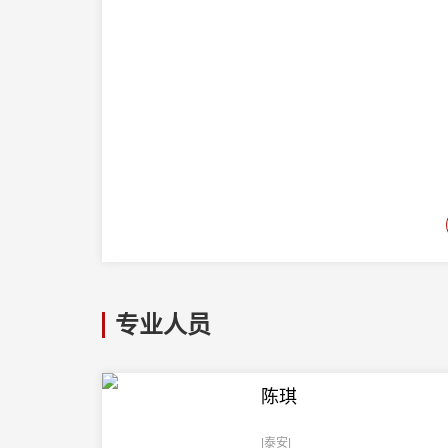
专业人员
陈琪
|泰安|