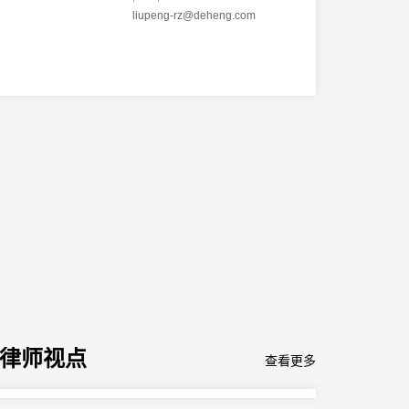
公司与商事业务部
liupeng-rz@deheng.com
财税法业务部
劳动人事业务部
环境资源与能源业务中心
环境保护业务部
ESG与EHS合规业务部
合规与企业法治业务中心
双碳与ESG合规业务部
国资国企法治业务部
合规与企业法治业务部
合规内控风险管理业务部
行政法业务中心
政府法律事务部
行政复议和诉讼业务部
企业重组与破产业务中心
律师视点
企业重组与破产业务部
查看更多
债务重组业务部
重组并购及清算业务部