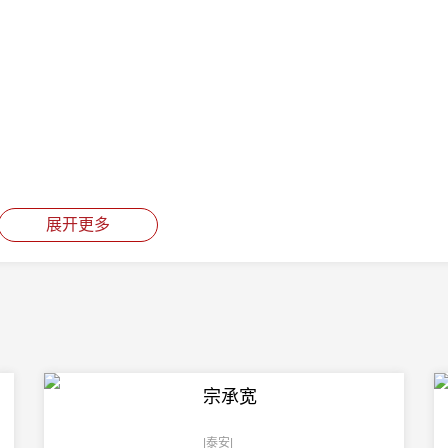
展开更多
宗承宽
|泰安|