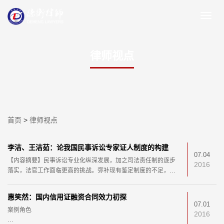
律师视点
首页
>
律师视点
李洁、王洁茹：论我国民事诉讼专家证人制度的构建
07.04
【内容摘要】民事诉讼专业化纵深发展，加之司法责任制的逐步
2016
落实，法官工作面临更高的挑战。弥补现有鉴定制度的不足，倡
导借鉴英美法系专家证人制度，构建我国民事诉讼专家
惠笑然：国内信用证融资合同效力初探
07.01
案例角色
2016