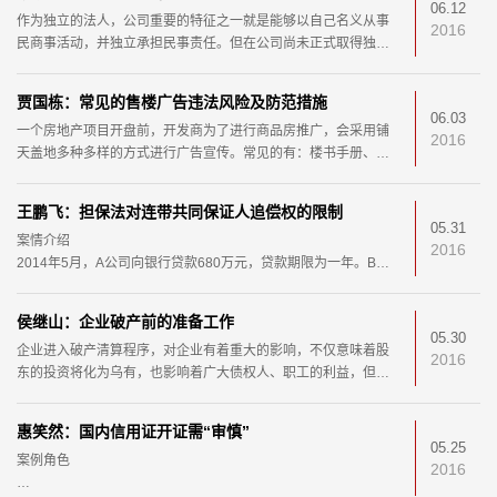
06.12
作为独立的法人，公司重要的特征之一就是能够以自己名义从事
2016
民商事活动，并独立承担民事责任。但在公司尚未正式取得独立
的法人资格前，公司发起人为设立公司所采取的法律
贾国栋：常见的售楼广告违法风险及防范措施
06.03
一个房地产项目开盘前，开发商为了进行商品房推广，会采用铺
2016
天盖地多种多样的方式进行广告宣传。常见的有：楼书手册、报
纸夹页、户外广告牌、路边举牌、DM单、网页广告、
王鹏飞：担保法对连带共同保证人追偿权的限制
05.31
案情介绍
2016
2014年5月，A公司向银行贷款680万元，贷款期限为一年。B公
司为上述全部贷款本息承担连带保证责任，C公司对其中的500万
元承担连带保证责任。由于A公司未
侯继山：企业破产前的准备工作
05.30
企业进入破产清算程序，对企业有着重大的影响，不仅意味着股
2016
东的投资将化为乌有，也影响着广大债权人、职工的利益，但企
业依法进入破产程序，将很好的优化社会资源，通过法律途
惠笑然：国内信用证开证需“审慎”
05.25
案例角色
2016