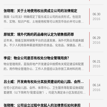
A公司：国内贸易需方、信用证开证申请人、原告；
张晓暄：关于土地使用权出资成立公司的法律规定
B银行：开证行、第三人；
06.30
我国《公司法》明确规定了股东成立公司的出资形式，包括货
2016
币、实物、知识产权、土地使用权等可以用货币估价并可以依法
C公司：国内贸易供方、信用证受益人、被告。
转让的非货币财产；也就是说，衡量财产或权利能否用
背景时间
原铭赏：境外代购的药品缘何认定为销售假药罪
06.29
近年来，随着互联网销售平台的迅速发展，海外代购业务越来越
2016
多。不少人利用各种渠道将国外的食品、化妆品、保健品、药品
等带入国内，通过淘宝、微信等电商平台出售。与此
李迎：物业公司是否有权处分物业管理用房？
06.21
物业管理用房，是指房地产开发建设中按照有关规定建设和配置
2016
的，用作物业管理办公、工作人员值班以及存放工具材料的用
房。实践中包括物业办公用房、物业清洁用房、物业
吕士威：开发商有权处分其投资建设的幼儿园、会所等配套设施吗？
06.14
住宅小区的幼儿园、会所、体育中心、卫生服务等配套设施或配
2016
套建筑（以下简称为“配套设施”），均是为满足本小区及就近社区
居民生活需要或提升其生活品质，而由建设单位按
张晓暄：公司设立过程中发起人的法律责任如何承担