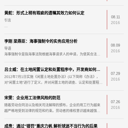
《代持股协议》，约定由甲公司实际出资，乙某代持甲公司股
黄舵：形式上稍有瑕疵的遗嘱其效力如何认定
08.11
引言
2016
最高人民法院关于贯彻执行《中华人民共和国继承法》若干问题
的意见第三十五条规定：“继承法实施前订立的，形式上稍有欠缺
李刚 梁燕臣：海事强制令的实务应用分析
的遗嘱，如内容合法，又有充分证据证
08.09
导语
2016
海事强制令是指海事法院根据海事请求人的申请，为使其合法权
益免受侵害，责令被请求人作为或者不作为的强制措施。我国
《海事诉讼特别程序法》第四章以及最
吕士威：在土地闲置认定和处置程序中，开发商如何维护自身利益？
07.29
2012年7月1日实施《闲置土地处置办法》(以下简称《办法》，
2016
对“闲置土地”进行了定义，并对闲置土地的调查、认定和处置程序
做了具体规定。开发商在出现土地闲置的情况下
宋雯：企业用工法律风险的防范
07.26
随着劳动合同法以及相关司法解释的颁布，企业的用工行为越来
2016
越严格地受到法律的规范和约束。劳动者的维权意识越来越强，
如何依法防范用工风险对企业来说显得越来越重要，
成焘：通过“错罚”重庆力帆 解析球迷不当行为的后果