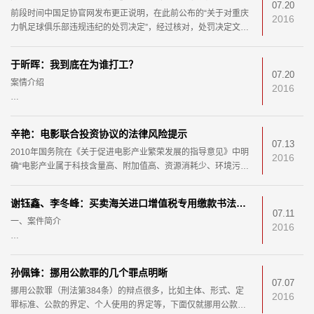
07.20
前段时间中国足协官网发布更正说明，在此前公布的“关于对重庆
2016
力帆足球俱乐部违规违纪的处罚决定”，经过核对，处罚决定文本
出现文字性错误，现予以更正。
因球迷在
于昕晖：我到底在为谁打工？
07.20
案情介绍
2016
王某等人自2008年起在枣庄市某大型商场工作且双方未签订书面
劳动合同，商场收取每个工人500元风险抵押金。2014年9月起，
辛艳：电影联合投资协议的法律风险提示
该商场为规避用人责任，要求葛某
07.13
2010年国务院在《关于促进电影产业繁荣发展的指导意见》中明
2016
确“电影产业属于科技含量高、附加值高、资源消耗少、环境污染
小的文化产业。大力繁荣发展电影产业，对于
谢钰鑫、李冬峰：买卖海关进口增值税专用缴款书法律适用问题研究
07.11
一、案件简介
2016
2010年10月，为低报价格走私进口布料，王A（另案处理）联系
王某为其寻找可以提供进口经营权的经营单位，并让王某将其业
孙佩锋：挪用公款罪的几个罪点明晰
已从海关获取的已缴纳进口增值税
07.07
挪用公款罪（刑法第384条）的辩点很多，比如主体、形式、定
2016
罪标准、公款的界定、个人使用的界定等，下面仅就挪用公款罪