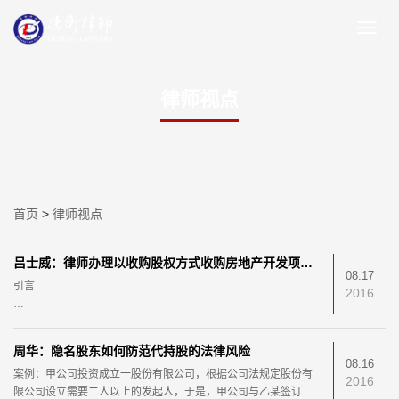
律师视点
首页
>
律师视点
吕士威：律师办理以收购股权方式收购房地产开发项目之业务操作指引
08.17
引言
2016
房地产企业获得房地产开发项目的途径主要有三种：一是通过招
拍挂方式直接从政府拿地；二是通过一二级联动开发获取土地
周华：隐名股东如何防范代持股的法律风险
（随着《国有土地上房屋征收与补偿条例
08.16
案例：甲公司投资成立一股份有限公司，根据公司法规定股份有
2016
限公司设立需要二人以上的发起人，于是，甲公司与乙某签订