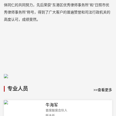
体同仁的共同努力，先后荣获“东港区优秀律师事务所”和“日照市优
秀律师事务所”称号，得到了广大客户的普遍赞誉和司法行政机关的
高度认可，成绩斐然。
专业人员
>>查看更多
牛海军
山东德衡(日照)律师事务所现有29人的精英律师团队和精干管理
首席联席合伙人
团队。均为高学历、高能力、高层次的“三高型”复合型人才。以专业
所主任