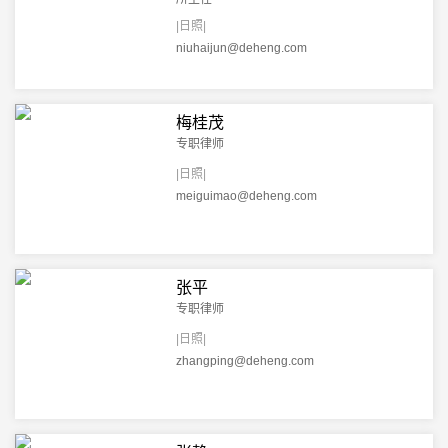
分工与团队合作为主要特色，坚持专业团队、专业服务的理念。现
|日照|
设有政府事务业务部、房地产业务部、法律顾问业务部、保险业务
niuhaijun@deheng.com
部、刑事业务部、知识产权业务部、争议解决业务部(律师调解中
心)、上市公司服务业务部、国际业务部。还可根据业务特点和需求
梅桂茂
依托总所资源和智力支持，无障碍地组建跨专业、跨地区的专项法
专职律师
律服务团队，真正实现资源的有效整合，为客户提供业务领域内最
|日照|
为专业的服务。律师事务所成立以来已为诸多行政机关、事业单
meiguimao@deheng.com
位、企业提供了优质高效的法律顾问服务，办理了大量有影响的纠
纷案件，受到了客户的一致好评。
山东德衡(日照)律师事务所始终秉持“专业专心、专才专注、专
张平
门专长”的服务宗旨，追求卓越，以客户需求为核心，为客户提供全
专职律师
面、精准的专业化服务和跨专业、跨地域的全方位服务。
|日照|
zhangping@deheng.com