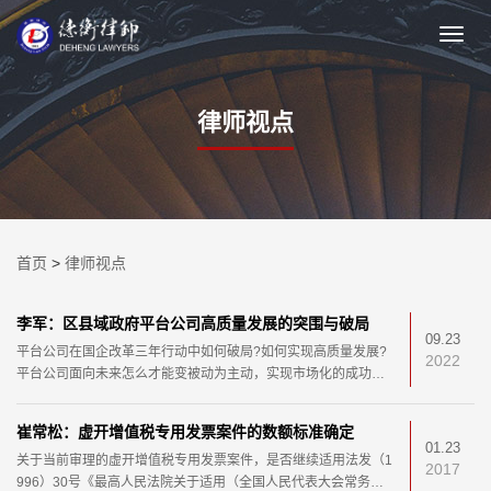
律师视点
首页
>
律师视点
李军：区县域政府平台公司高质量发展的突围与破局
09.23
平台公司在国企改革三年行动中如何破局?如何实现高质量发展?
2022
平台公司面向未来怎么才能变被动为主动，实现市场化的成功转
型?本文将从国资监管体制的变化、国企三年行动方案的具体要求
等层面进行剖析。
崔常松：虚开增值税专用发票案件的数额标准确定
01.23
关于当前审理的虚开增值税专用发票案件，是否继续适用法发（1
2017
996）30号《最高人民法院关于适用（全国人民代表大会常务委