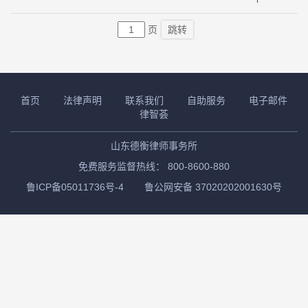
员会关于惩治虚开、伪造和非法出售增值税专用发票犯
页
跳转
首页
法律声明
联系我们
自助服务
电子邮件
律智荟
山东德衡律师事务所
免费服务监督热线： 800-8600-880
鲁ICP备05011736号-4
鲁公网安备 37020202001630号