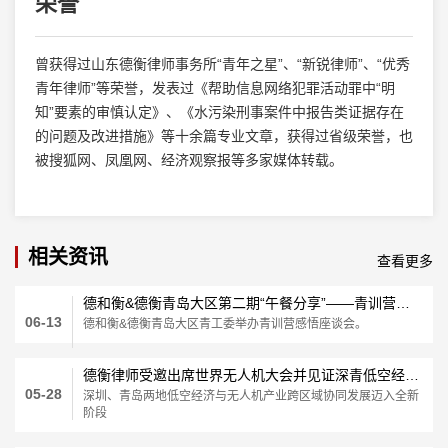
荣誉
曾获得过山东德衡律师事务所“青年之星”、“新锐律师”、“优秀
青年律师”等荣誉，发表过《帮助信息网络犯罪活动罪中“明
知”要素的审慎认定》、《水污染刑事案件中报告类证据存在
的问题及改进措施》等十余篇专业文章，获得过省级荣誉，也
被搜狐网、凤凰网、经济观察报等多家媒体转载。
相关资讯
查看更多
德和衡&德衡青岛大区第二期“午餐分享”——青训营感悟座谈会圆满举办
06-13
德和衡&德衡青岛大区青工委举办青训营感悟座谈会。
德衡律师受邀出席世界无人机大会并见证深青低空经济创新联合体签约仪式及授牌
05-28
深圳、青岛两地低空经济与无人机产业跨区域协同发展迈入全新
阶段