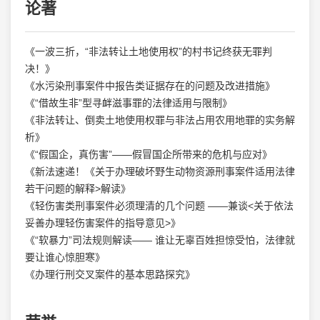
论著
《一波三折，“非法转让土地使用权”的村书记终获无罪判
决！》
《水污染刑事案件中报告类证据存在的问题及改进措施》
《“借故生非”型寻衅滋事罪的法律适用与限制》
《非法转让、倒卖土地使用权罪与非法占用农用地罪的实务解
析》
《“假国企，真伤害”——假冒国企所带来的危机与应对》
《新法速递！《关于办理破坏野生动物资源刑事案件适用法律
若干问题的解释>解读》
《轻伤害类刑事案件必须理清的几个问题 ——兼谈<关于依法
妥善办理轻伤害案件的指导意见>》
《“软暴力”司法规则解读—— 谁让无辜百姓担惊受怕，法律就
要让谁心惊胆寒》
《办理行刑交叉案件的基本思路探究》