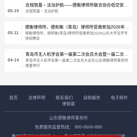
合规筑基・法治护航——德衡律师所联合协办低空安全合规专题讲座
05-15
合规筑基・法治护航
德衡律师所、德和衡（青岛）律师所受邀参加2026年山东大学法学院专场招聘会
05-11
德衡律师所、德和衡(青岛)律师所受邀参加2026山东大学法学专
场招聘会
青岛市无人机学会第一届第二次会员大会暨一届二次理事会在山东德衡律师事务所顺利召开
04-14
青岛市无人机学会第一届第二次会员大会在山东德衡律师事务所
隆重举行
首页
法律声明
联系我们
自助服务
电子邮件
律智荟
山东德衡律师事务所
免费服务监督热线： 800-8600-880
鲁ICP备05011736号-4
鲁公网安备 37020202001630号