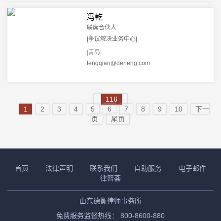
冯乾
联席合伙人
|争议解决业务中心|
|青岛|
fengqian@deheng.com
116
1
2
3
4
5
6
7
8
9
10
下一
页
尾页
首页
法律声明
联系我们
自助服务
电子邮件
律智荟
山东德衡律师事务所
免费服务监督热线： 800-8600-880