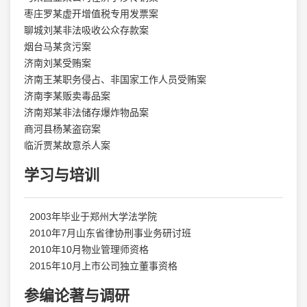
枣庄罗某虚开增值税专用发票案
聊城刘某非法吸收公众存款案
烟台马某贪污案
济南刘某受贿案
济南王某职务侵占、非国家工作人员受贿案
济南李某贩卖毒品案
济南郑某非法储存爆炸物品案
商河县杨某盗窃案
临沂贾某故意杀人案
学习与培训
2003年毕业于郑州大学法学院
2010年7月山东省律协刑事业务研讨班
2010年10月物业管理师资格
2015年10月上市公司独立董事资格
参编论著与调研