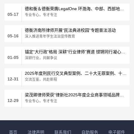
德和衡＆德衡荣膺LegalOne 环渤海、中部、西部地区多项法律大奖
05-17
专业专心，专才专注
德衡济南所律师开展“民法典进校园”专题普法活动
05-16
深入推进青年学生法治宣传教育
锚定“大行政”格局 深耕“行业律师”赛道 铿锵同行凝心聚智 共促行政争议实质化解
01-05
深耕行业，共解争议
2025年度刑民行交叉典型案例、二十大无罪案例、十大优秀案例发布暨三大中心总结会圆满召开
12-31
交流互鉴，共赴新程
梁茂卿律师荣获“律新社2025年度企业商事领域品牌之星：实力律师（华东）”
12-29
专业专心，专才专注
首页
法律声明
联系我们
自助服务
电子邮件