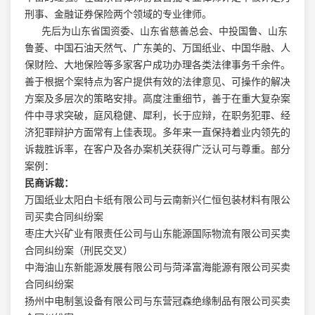
刑事、金融证券保险两个领域的专业律师。
先后为山东省国资委、山东省慈善总会、中投国鲁、山东
鲁菱、中国石油天然气、广东美的、万国纸业、中国华融、人
保财险、大地保险等多家客户成功办理各类法律事务千余件。
善于根据个案特点为客户提供有效的法律意见、可操作的解决
方案及多层次的策略安排。高度注重细节，善于在重大复杂案
件中寻求突破，庭风稳健、犀利，长于应辩，在职务犯罪、经
济犯罪辩护方面常有上佳表现。多年来一直保持着业内领先的
诉裁胜诉率，在客户及各办案机关获得广泛认可与尊重。部分
案例：
民商诉裁：
万国纸业太阳白卡纸有限公司与云南新兴仁恒包装材料有限公
司买卖合同纠纷案
枣庄大兴矿业有限责任公司与山东能源国际物流有限公司买卖
合同纠纷案（刑民交叉）
中海油山东新能源发展有限公司与菏泽富海能源有限公司买卖
合同纠纷案
扬州中电制氢设备有限公司与东营冠森绝缘制品有限公司买卖