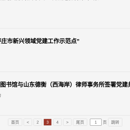
枣庄市新兴领域党建工作示范点”
区图书馆与山东德衡（西海岸）律师事务所签署党建
力
首页
<
2
3
4
>
尾页
页
跳转