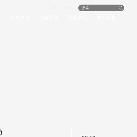
首页
招聘
员
德衡资讯
德衡观察
德衡文化
办公机构
动