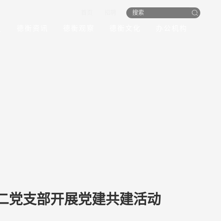
首页
招聘
员
德衡资讯
德衡观察
德衡文化
办公机构
二党支部开展党建共建活动