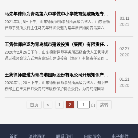
马先年律师为青岛第六中学做中小学教育惩戒新规专题培训
03.11
2021年3月8日下午，山东德衡律师事务所高级合伙人、山东德衡
2021
律师事务所执行主任马先年律师受邀为常年法律顾问青岛第六中
2021年3月19日，由全球中国企业法务协会（CACC）、中华环
学进行题为《中小学教育惩戒规则（试行）》解读的法律培训
保联合会、东营仲裁委员会、北京德和衡律师事务所联合主办，
山东德衡律师事务所、山东德衡（东营）律师事务所联
王隽律师应邀为青岛城市建设投资（集团）有限责任公司开展新冠疫情期间合同风险管控培训
02.27
2020年2月26日下午，山东德衡律师事务所高级合伙人王隽律师
2020
通过视频会议方式为青岛城市建设投资（集团）有限责任公司开
展了《新冠疫情期间合同风险管控》专题培训，青岛城市
王隽律师应邀为青岛港国际股份有限公司开展知识产权风险防范培训
01.21
2020年1月20日下午，山东德衡律师事务所高级合伙人、知识产
2020
权部主任王隽律师受青岛市版权保护协会委托，为青岛港国际股
份有限公司开展了企业版权风险防范专题培训，日照港
首页
<
1
2
页
跳转
首页
法律声明
联系我们
自助服务
电子邮件