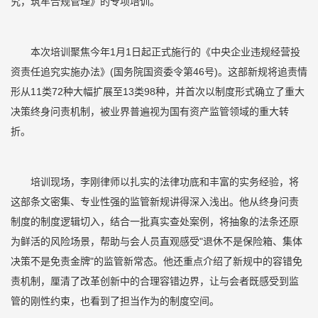
究，筑牢合规管理》的专项培训。
本次培训聚焦今年1月1日起正式施行的《中央企业违规经营投
资责任追究实施办法》(国务院国资委令第46号)。这部新规将追责情
形从11类72种大幅扩展至13类98种，并首次以制度形式确立了重大
决策终身问责机制，被业界普遍视为国有资产监管领域的重大转
折。
培训现场，李刚律师以扎实的法律功底和丰富的实务经验，将
这部条文密集、专业性强的监管新规讲得深入浅出。他从终身问责
制度的制度逻辑切入，结合一批真实查处案例，将抽象的法条还原
为鲜活的风险场景，帮助与会人员直观感受"退休不是保险箱、集体
决策不是免责金牌"的监管新常态。他还重点介绍了新规中的容错免
责机制，厘清了改革创新中的合理容错边界，让与会者既感受到监
管的刚性约束，也看到了担当作为的制度空间。