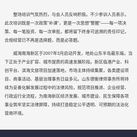
整场培训气氛热烈，与会人员反响积极。不少参训人员表示，
此次培训既是一次政策"补课"，更是一次思想"警醒"——每一项决
策、每一笔投资、每一次审批，都将留下终身可追溯的责任印记，
合规经营已不再是选择题，而是必答题。
威海南海新区于2007年3月启动开发，地处山东半岛最东端，当
下正处于产业扩容、城市提质的高速发展阶段。新区临港产业、科
创平台、滨海文旅项目加速落地，市场主体持续集聚，各类建设项
目、商事活动、基层治理事务日益多元。山东德衡律师事务所将持
续为妥善化解发展过程中的法律风险，规范项目推进、企业经营、
行政运行全流程，为南海新区经济发展、城市建设、民生保障各项
事业筑牢坚实法律屏障，持续打造稳定公平透明、可预期的法治化
营商环境。