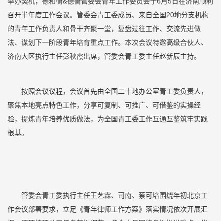
举办契机，德和衡&德衡管委会青年工作委员会于6月5日在济南顺利
召开半年度工作会议。管委会青工委成员、来自全国20地分支机构
的青年工作负责人和骨干齐聚一堂，复盘过往工作、交流先进做
法、谋划下一阶段青年培育重点工作。本次会议特邀高级合伙人、
济南大区执行主任彭秋霞出席，管委会青工委主任赵新辰主持。
按照会议议程，会议首先由全国二十地办公室青工委负责人，
聚焦本地亮点特色工作，分享可复制、可推广、可借鉴的实操经
验，提炼青年培养优质做法，为全国青工委工作互通互鉴筑牢实践
根基。
管委会青工委执行主任王艺霖、司南、蔡可培围绕年初北京工
作会议部署要求，立足《青年律师工作方案》落实情况依次开展汇