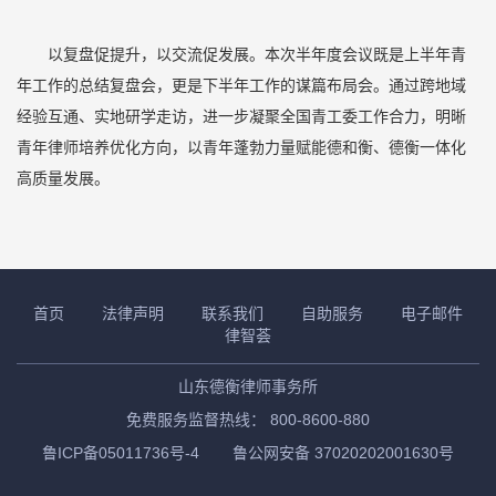
以复盘促提升，以交流促发展。本次半年度会议既是上半年青
年工作的总结复盘会，更是下半年工作的谋篇布局会。通过跨地域
经验互通、实地研学走访，进一步凝聚全国青工委工作合力，明晰
青年律师培养优化方向，以青年蓬勃力量赋能德和衡、德衡一体化
高质量发展。
首页
法律声明
联系我们
自助服务
电子邮件
律智荟
山东德衡律师事务所
免费服务监督热线： 800-8600-880
鲁ICP备05011736号-4
鲁公网安备 37020202001630号