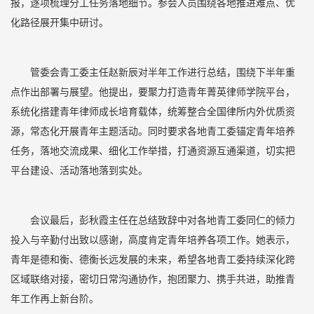
报，逐项梳理分工任务落地细节。参会人员围绕各地推进难点、优
化路径展开集中研讨。
管委会青工委主任赵新辰对半年工作进行总结，围绕下半年重
点作出部署与展望。他提出，要聚力打造青年菁英律师学院平台，
系统化搭建青年律师成长培育载体，统筹整合全国律所内外优质资
源，常态化开展青年主题活动。同时要求各地青工委锚定青年培养
任务，落地交流成果、细化工作举措，打通资源互通渠道，切实把
平台建设、活动落地落到实处。
会议最后，彭秋霞主任在总结致辞中对各地青工委同仁的倾力
投入与辛勤付出致以感谢，高度肯定青年培养各项工作。她表示，
青年是德和衡、德衡长远发展的未来，希望各地青工委持续深化跨
区域联络对接，密切日常沟通协作，抱团聚力、携手共进，助推青
年工作再上新台阶。