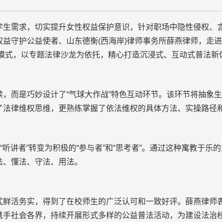
需求，切实提升女性权益保护意识，针对职场中隐性侵权、言语
益守护公益使者、山东德衡(西海岸)律师事务所薛燕律师，走进高
输模式，以专题法律沙龙为依托，精心打造沉浸式、互动式普法新
而是巧妙设计了“气球大作战”特色互动环节。该环节将抽象生
了法律维权思维，更熟练掌握了依法维权的具体方法、实操路径
听讲者”转变为积极的“参与者”和“思考者”。通过这种寓教于乐
法、懂法、守法、用法。
活务实，得到了在校师生的广泛认可和一致好评。薛燕律师表
携手社会各界，持续开展形式多样的公益普法活动，为建设法治