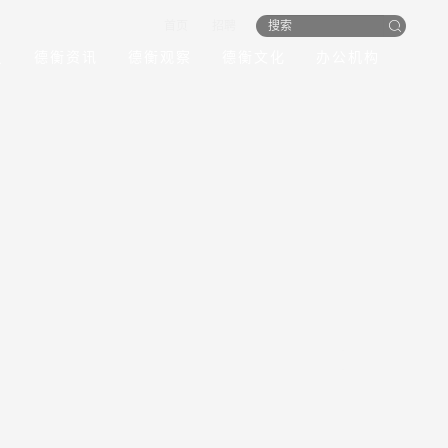
首页
招聘
员
德衡资讯
德衡观察
德衡文化
办公机构