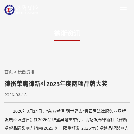
德衡资讯
首页
>
德衡资讯
德衡荣膺律新社2025年度两项品牌大奖
2026-03-15
2026年3月14日，“东方潮涌 到世界去”第四届法律服务业品牌
发展论坛暨律新社2026品牌盛典隆重举行，现场发布律新社《律所
卓越品牌影响力指南(2025)》，隆重颁发“2025年度卓越品牌影响力