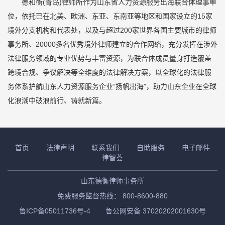
德和衡(青岛)律师所作为山东省人力资源服务出海联合体理事单
位，依托已在北美、欧洲、东亚、东南亚等地区和国家设立的15家
境外分支机构和代表处，以及与超过200家世界各国主要城市的律师
事务所、20000多名优秀境外律师建立的合作网络，充分发挥在涉外
法律服务领域的专业优势与丰富资源，为联合体成员量身打造覆盖
跨境合规、争议解决等全维度的法律解决方案，以全球化的法律服
务体系护航山东人力资源服务企业“扬帆出海”，助力山东企业在全球
化浪潮中破浪前行、铸就新篇。
首页
法律声明
联系我们
自助服务
电子邮件
律智荟
山东德衡律师事务所
免费服务监督热线： 800-8600-880
鲁ICP备05011736号-4
鲁公网安备 37020202001630号