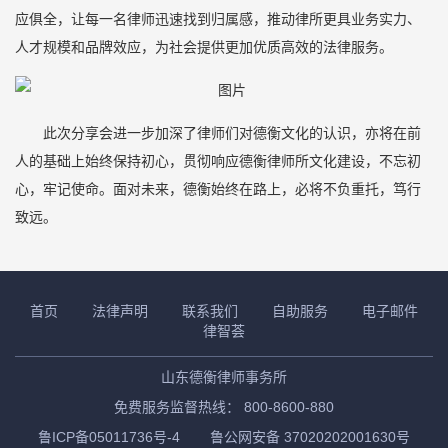
应俱全，让每一名律师迅速找到归属感，推动律所更具业务实力、
人才规模和品牌效应，为社会提供更加优质高效的法律服务。
此次分享会进一步加深了律师们对德衡文化的认识，亦将在前
人的基础上始终保持初心，贯彻响应德衡律师所文化建设，不忘初
心，牢记使命。面对未来，德衡始终在路上，必将不负重托，笃行
致远。
首页
法律声明
联系我们
自助服务
电子邮件
律智荟
山东德衡律师事务所
免费服务监督热线： 800-8600-880
鲁ICP备05011736号-4
鲁公网安备 37020202001630号