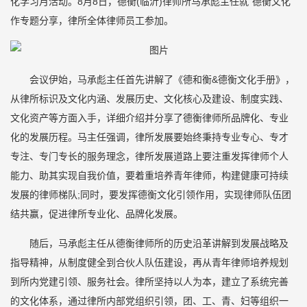
化学习月活动。8月8日，德衡(临沂)律师所马承彪主任就“德衡文化”
作专题分享，律所全体律师员工参加。
会议伊始，马承彪主任首先讲解了《德和衡&德衡文化手册》，
从律所标识及文化内涵、发展历史、文化核心及建设、制度实践、
文化资产等方面入手，详细介绍并分享了德衡律师所品牌化、专业
化的发展历程。马主任强调，律所发展要始终秉持专业专心、专才
专注、专门专长的服务理念，律所发展道路上要注重发挥律师个人
能力、助其实现自我价值，要着重培养青年律师，构建健康可持续
发展的律师梯队;同时，要发挥德衡文化引领作用，实现律师队伍团
结共赢，促进律所专业化、品牌化发展。
随后，马承彪主任从德衡律师所的历史沿革讲解到发展战略及
指导精神，从制度健全到合伙人队伍建设，再从青年律师培养规划
到所内党建引领、服务社会。律所坚持以人为本，建立了系统完善
的文化体系，通过律所内部党组织引领，团、工、青、妇等组织一