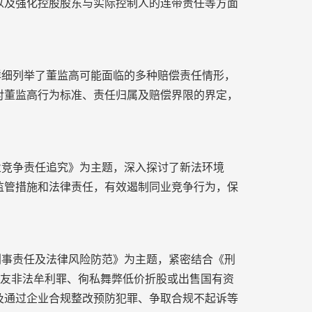
以及强化控股股东与实际控制人的连带责任等方面
详细列举了董监高可能面临的多种赔偿责任情形，
对董监高行为标准、责任归属及赔偿界限的界定，
业竞争责任追究》为主题，深入探讨了新法环境
监管措施和法律责任，有效遏制同业竞争行为，保
刑事责任及法律风险防范》为主题，紧密结合《刑
亲友非法牟利罪、徇私舞弊低价折股或出售国有资
及通过企业合规整改预防犯罪、争取合规不起诉等