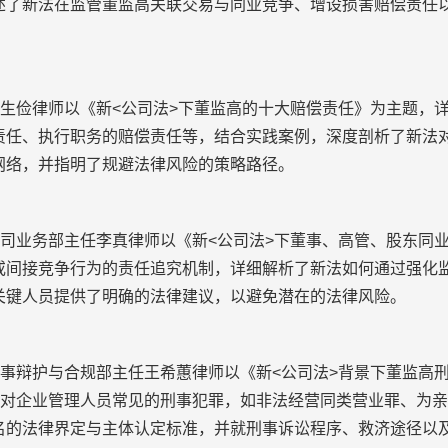
述了新法在监管董监高关联交易与同业竞争、增设损害赔偿责任
生俭律师以《新<公司法>下董监高的十大赔偿责任》为主题，
责任、执行职务的赔偿责任等，结合实践案例，深度剖析了新法
网络，并指明了规避法律风险的策略路径。
司业务部主任李真律师以《新<公司法>下董事、高管、股东同
或间接竞争行为的责任追究机制，详细解析了新法如何通过强化
关键人员提供了明确的法律建议，以避免潜在的法律风险。
事辩护与合规部主任王希蕙律师以《新<公司法>背景下董监高
针对企业管理人员常见的刑事犯罪，如非法经营同类营业罪、为
名的法律界定与主体认定标准，并就刑事诉讼程序、救济途径以