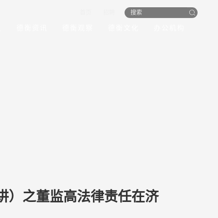
首页
招聘
员
德衡资讯
德衡观察
德衡文化
办公机构
讲）之董监高法律责任在济