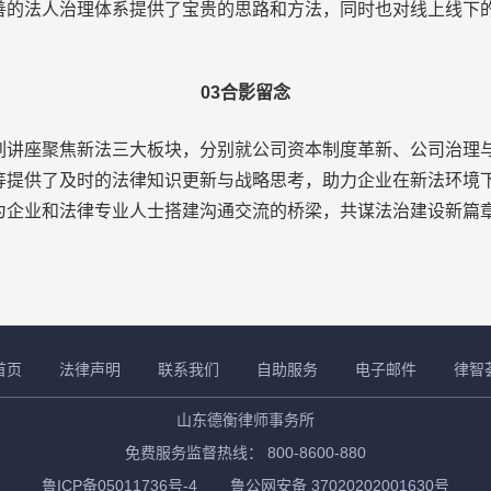
善的法人治理体系提供了宝贵的思路和方法，同时也对线上线下
03合影留念
座聚焦新法三大板块，分别就公司资本制度革新、公司治理与
提供了及时的法律知识更新与战略思考，助力企业在新法环境下
为企业和法律专业人士搭建沟通交流的桥梁，共谋法治建设新篇
首页
法律声明
联系我们
自助服务
电子邮件
律智
山东德衡律师事务所
免费服务监督热线： 800-8600-880
鲁ICP备05011736号-4
鲁公网安备 37020202001630号