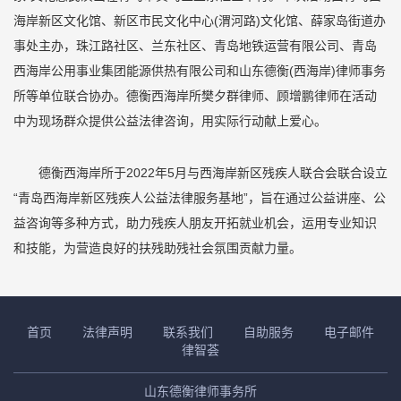
海岸新区文化馆、新区市民文化中心(渭河路)文化馆、薛家岛街道办
事处主办，珠江路社区、兰东社区、青岛地铁运营有限公司、青岛
西海岸公用事业集团能源供热有限公司和山东德衡(西海岸)律师事务
所等单位联合协办。德衡西海岸所樊夕群律师、顾增鹏律师在活动
中为现场群众提供公益法律咨询，用实际行动献上爱心。
德衡西海岸所于2022年5月与西海岸新区残疾人联合会联合设立
“青岛西海岸新区残疾人公益法律服务基地”，旨在通过公益讲座、公
益咨询等多种方式，助力残疾人朋友开拓就业机会，运用专业知识
和技能，为营造良好的扶残助残社会氛围贡献力量。
首页
法律声明
联系我们
自助服务
电子邮件
律智荟
山东德衡律师事务所