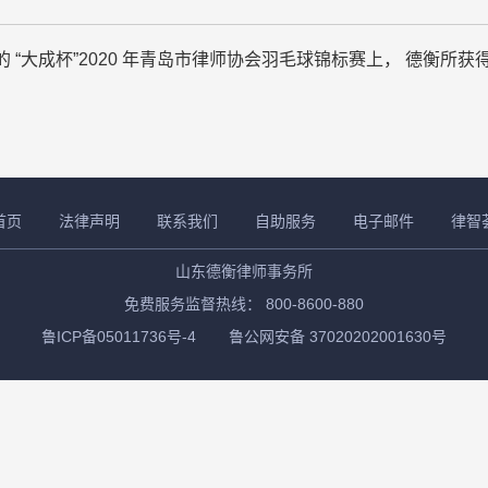
的 “大成杯”2020 年青岛市律师协会羽毛球锦标赛上， 德衡所
首页
法律声明
联系我们
自助服务
电子邮件
律智
山东德衡律师事务所
免费服务监督热线： 800-8600-880
鲁ICP备05011736号-4
鲁公网安备 37020202001630号