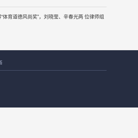
获得“体育道德风尚奖”，刘晓莹、辛春光两 位律师组
荟