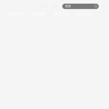
首页
招聘
员
德衡资讯
德衡观察
德衡文化
办公机构