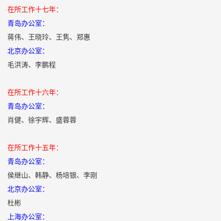
在所工作十七年：
青岛办公室：
蒋伟、王晓玲、王隽、郑惠
北京办公室：
毛洪涛、李鹏程
在所工作十六年：
青岛办公室：
肖健、徐宇辉、盛蓉蓉
在所工作十五年：
青岛办公室：
侯继山、韩静、杨培银、李刚
北京办公室：
杜彬
上海办公室：