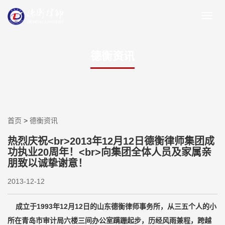
德衡资讯
首页
>
德衡资讯
热烈庆祝<br>2013年12月12日德衡律师集团成
功执业20周年！<br>向集团全体人员及家属亲
朋致以诚挚谢意！
2013-12-12
成立于1993年12月12日的山东德衡律师事务所，从三五个人的小
所在青岛市审计局六楼三间办公室蹒跚起步，历经风雨兼程，跨越