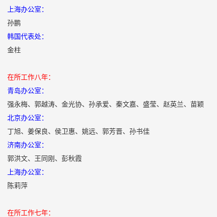
上海办公室：
孙鹏
韩国代表处：
金柱
在所工作八年：
青岛办公室：
强永梅、郭越涛、金光协、孙承爱、秦文嘉、盛莹、赵英兰、苗颖
北京办公室：
丁旭、姜保良、侯卫惠、姚远、郭芳晋、孙书佳
济南办公室：
郭洪文、王同刚、彭秋霞
上海办公室：
陈莉萍
在所工作七年：