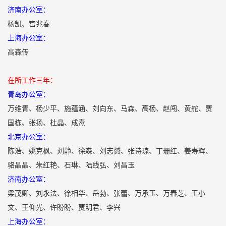
济南办公室：
杨凯、宫兆春
上海办公室：
高森传
在所工作三年：
青岛办公室：
万维青、杨少平、施蕴涵、刘向东、马森、高杨、赵闯、黄舵、贾
国栋、张扬、杜晶、成焘
北京办公室：
陈浩、姚克枫、刘静、徐森、刘志赟、张诗琼、丁珊红、姜寿辉、
骆晶晶、朱红艳、石琳、陆线弘、刘昌玉
济南办公室：
梁茂卿、刘永法、徐相华、岳勃、张蕾、万承玉、万春芝、王小
文、王仰光、许盼盼、贾明君、李兴
上海办公室：