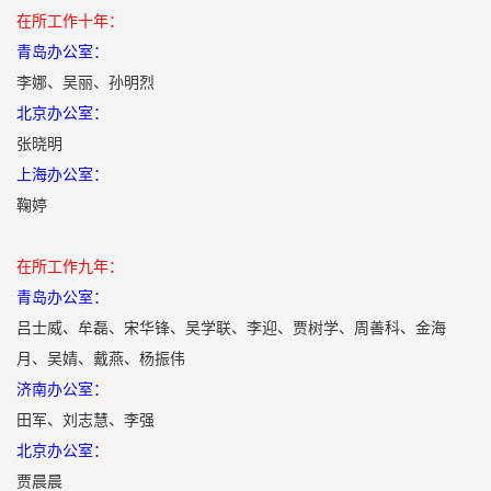
在所工作十年：
青岛办公室：
李娜、吴丽、孙明烈
北京办公室：
张晓明
上海办公室：
鞠婷
在所工作九年：
青岛办公室：
吕士威、牟磊、宋华锋、吴学联、李迎、贾树学、周善科、金海
月、吴婧、戴燕、杨振伟
济南办公室：
田军、刘志慧、李强
北京办公室：
贾晨晨