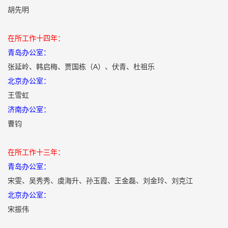
胡先明
在所工作十四年：
青岛办公室：
张延岭、韩启梅、贾国栋（A）、伏青、杜祖乐
北京办公室：
王雪虹
济南办公室：
曹钧
在所工作十三年：
青岛办公室：
宋雯、吴秀秀、虞海升、孙玉霞、王金磊、刘金玲、刘克江
北京办公室：
宋振伟