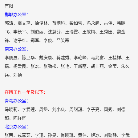
有限
邯郸办公室：
郭涛、商文翔、徐俊林、苗炳科、柴如雪、冯永超、古伟、韩鹏
飞、李长平、刘俊丽、沈慧芬、王瑞霞、王献梅、王秀田、魏金
锋、谢子红、郑军、李俊、吕笑寒
南京办公室：
李鹏展、陈卫华、戴庆康、蒋建秀、李艳峰、马兆富、王桂祥、王
磊、杨爱民、张宏、张劲松、张艳、王新丽、胡非燕、金莹、朱久
兵、刘扬
在所工作一年及以下：
青岛办公室：
马晓莉、李爱莲、周岱、刘小庆、周甜甜、李子亮、国秀、刘德
超、陈祥辉
北京办公室：
张茜、戎燕茹、李迅、孙昊、肖晓琳、黄伟、姬冰、刘懿静、李武