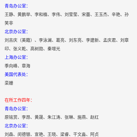
青岛办公室：
王静、黄鹏举、李和植、李伟、刘莹莹、宋蕾、王玉杰、辛艳、孙
笑非
北京办公室：
刘吉庆（美籍）、李泳澜、葛亮、刘东亮、李建新、孟庆君、刘章
印、张义乾、高树勋、秦增光
上海办公室：
季向峰、章海
美国代表处：
栾姗
在所工作四年：
青岛办公室：
原铭赏、李昂、黄晟、朱江涛、张琳、施燕、赵红
北京办公室：
刘森、闵德银、宣艳、王晓、梁睿、干文淼、阿贞