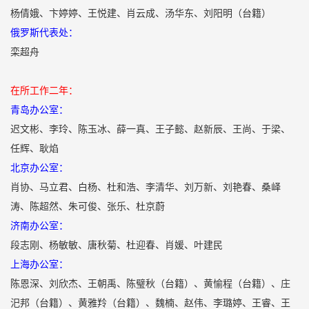
杨倩娥、卞婷婷、王悦建、肖云成、汤华东、刘阳明（台籍）
俄罗斯代表处：
栾超舟
在所工作二年：
青岛办公室：
迟文彬、李玲、陈玉冰、薛一真、王子懿、赵新辰、王尚、于梁、
任辉、耿焰
北京办公室：
肖协、马立君、白杨、杜和浩、李清华、刘万新、刘艳春、桑峄
涛、陈超然、朱可俊、张乐、杜京蔚
济南办公室：
段志刚、杨敏敏、唐秋菊、杜迎春、肖媛、叶建民
上海办公室：
陈恩深、刘欣杰、王朝禹、陈璧秋（台籍）、黄愉程（台籍）、庄
汜邦（台籍）、黄雅羚（台籍）、魏楠、赵伟、李璐婷、王睿、王