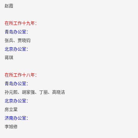
赵霞
在所工作十九年：
青岛办公室：
张兵、贾晓钧
北京办公室：
蒋琪
在所工作十八年：
青岛办公室：
孙元熙、胡家强、丁丽、高晓洁
北京办公室：
房立棠
济南办公室：
李旭修