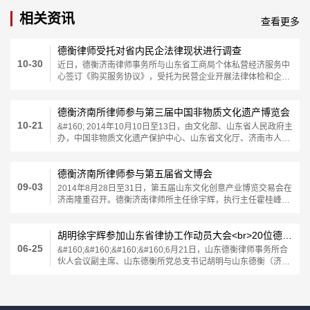
相关资讯
查看更多
德衡律师受托对省内民企法律现状进行调查
10-30
近日，德衡济南律师事务所与山东省工商局个体私营经济服务中
心签订《购买服务协议》，受托为民营企业开展法律体检和企业
法律现状调查活动。德衡济南律师事务所主任徐宇辉、
德衡济南所律师参与第三届中国非物质文化遗产博览会
10-21
&#160; 2014年10月10日至13日，由文化部、山东省人民政府主
办，中国非物质文化遗产保护中心、山东省文化厅、济南市人民
政府承办的第三届中国非物质文化遗产博览会在济南隆重
德衡济南所律师参与第五届省文博会
09-03
2014年8月28日至31日，第五届山东文化创意产业博览交易会在
济南隆重召开。德衡济南律师所主任徐宇辉，执行主任霍桂峰，
管理主任田军，律师人员孟朔、许盼盼、张琦、冯兴兴等参
胡明徐宇辉参加山东省律协工作动员大会<br>20位德衡律师担任专门或专业委员会职务
06-25
&#160;&#160;&#160;&#160;6月21日，山东德衡律师事务所合
伙人会议副主席、山东德衡所党总支书记胡明与山东德衡（济
南）事务所主任徐宇辉在济南参加山东省律协工作动员大会。会
议