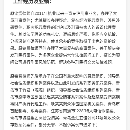
工作经历及业绩：
原铭赏律师自2011年执业以来一直专注刑事业务，办理了大
量刑事案件；尤其擅长办理疑难、复杂经济犯罪案件、涉黑涉
恶案件、职务犯罪案件的辩护以及刑事被害人的诉讼代理案
件。其以法学理论功底扎实、逻辑思维严密、临场应变机敏、
分析深刻准确等特点，使其承办的案件取得了出色的辩护效
果。原铭赏律师同时办理了大量复杂的商事案件，善于解决突
发刑民行事件，为多家企业提供常年法律顾问工作，擅长为顾
问公司进行刑事风险防范、解决各种刑民行交叉法律难题。
原铭赏律师先后承办了在全国有重大影响的聂磊组织、领导黑
社会性质组织系列案件以及由此引发的系列职务犯罪案件、青
岛市于竹君（嘎嘎）组织、领导黑社会性质组织系列案件、青
岛市原李沧区副区长赵某某受贿罪系列案件及赵某某受贿案刑
事财产执行代理工作、耿某某聚众冲击国家机关案件、青岛市
首起制毒、贩毒案件、江苏省南通市“228”特大电信诈骗案、
青岛市城投集团高管受贿案、青岛金汇宜佳公司非法吸收公众
存款系列案件。部分无罪、不起诉案例节选如下：