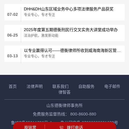
DHH&DH山东区域业务中心多项法律服务产品获奖
07-02
专业专心，专才专注
2025年度第五期德衡刑民行交叉实务大讲堂成功举办
06-25
法治护航，激发新动能
以专业赢得认可——德衡律师所收到威海南海新区管委会感谢信
03-13
专业专心，专才专注
首页
法律声明
联系我们
自助服务
电子邮件
律智荟
山东德衡律师事务所
免费服务监督热线： 800-8600-880
鲁ICP备05011736号-4
鲁公网安备 37020202001630号
原铭赏
拨打电话