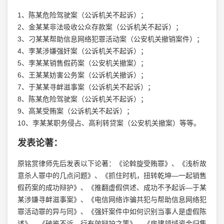
1、陈某危险驾驶案（公诉机关不起诉）；
2、金某某非法吸收公众存款案（公诉机关不起诉）；
3、刁某某帮助信息网络犯罪活动案（公安机关撤销案件）；
4、李某涉嫌强奸案（公诉机关不起诉）；
5、李某某销售假药案（公安机关撤案）；
6、王某某妨害公务案（公诉机关撤诉）；
7、于某某寻衅滋事案（公诉机关不起诉）；
8、陈某危险驾驶案（公诉机关不起诉）；
9、高某受贿案（公诉机关不起诉）；
10、李某某职务侵占、高利转贷案（公安机关撤案）等等。
发表论著：
原铭赏律师先后发表以下论著：《论斡旋受贿罪》、《浅析故
意杀人罪中的几点问题》、《抓住时机，扭转乾坤—一起销售
假药案的成功辩护》、《推翻虚假供述、成功不予起诉—于某
某涉嫌寻衅滋事案》、《电信网络诈骗共犯与帮助信息网络犯
罪活动罪的异与同》、《强奸案件中如何识别当事人是虚假陈
述》、《破鉴不诉，行有效辩护之策》、《房建领域资金归集