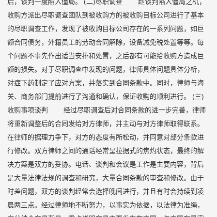
后，谈判一度陷入僵局。 (二)尽职调查 趁谈判陷入僵局之机，
收购方派出尽职调查团队到被收购方的被收购目标公司进行了基本
的尽职调查工作，发现了被收购目标公司存在的一系列问题，如巨
额合同债务，外籍员工的劳动合同解除，设备减免税处置等等。每
个问题不事先作出适当安排和处置，之后都有可能给收购方造成巨
额的损失。对于尽职调查中发现的问题，律师具体问题具体分析，
对症下药制定了应对方案，并落实到合同条款中。同时，律师与海
关、商务部门提前进行了沟通和确认，保证收购的顺利进行。 (三)
收购事项谈判 经过尽职调查后对合同条款的进一步完善，律师
将重新调整后的合同发给对方律师，并主动与对方律师取得联系。
在律师的据理力争下，对方的态度有所松动，并同意对部分条款进
行修改。双方律师之间的通话经常呈拉据式的焦灼状态，最终的解
决方案是双方的妥协。电话、谈判和会议是工作是主要内容，背后
是大量法律法规的调查和研究，大量合同条款的审查和修改。由于
时差问题，双方的谈判经常会选择晚间进行，并且有时会持续到凌
晨两三点。经过律师地不断努力，以事实为依据，以法律为准绳，