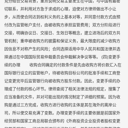
充分结合交易背景，重点说明交易主要发生在中国，与中国有最密
切联系，并利用对方急于求成的心理，迫使对方律师做出不小让
步，从而使合同达到权利义务的上基本对等，并同意付款方式由预
付改为监管帐户支付，由被收购方承担监管费用；双方分阶段进行
交接，明确协议日、交接日、生效日等概念，建立进场后的双方共
管机制；重申被收购方的披露和保证义务，最大限度的减少收购方
因信息不对称产生的风险；合同选择适用中华人民共和国法律并选
择通过在中国国际贸易仲裁委员会仲裁解决争议等等。 (四)变更手
续的办理 收购合同确定的付款条件是先由收购方将价款汇入在
国际银行设立的监管帐户，待被收购目标公司的批准手续和工商登
记变更完毕后监管银行向被收购方股东付款。因此，变更手续的办
理成了付款的核心环节。律师查阅了相关法律法规的规定，搜集了
应当准备的文件，并对可能出现的情况制定了详细的预案。因为收
购是通过三方完成，收购方进行收购的主体是其在海外的离岸公
司，所以使交易充满了变数。办理变更手续的主要依据是前国家外
经贸部和国家工商总局联合颁布的《外商投资企业投资者股权变更