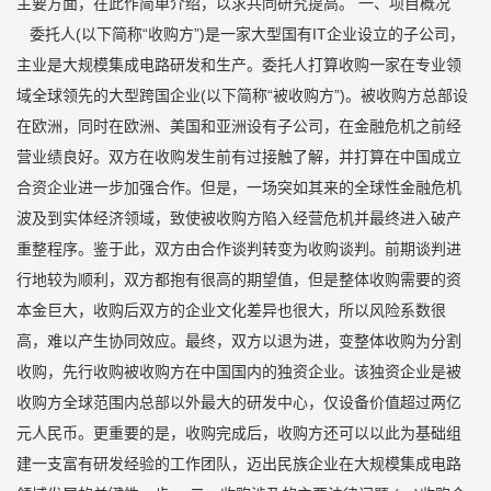
主要方面，在此作简单介绍，以求共同研究提高。 一、项目概况
委托人(以下简称“收购方”)是一家大型国有IT企业设立的子公司，
主业是大规模集成电路研发和生产。委托人打算收购一家在专业领
域全球领先的大型跨国企业(以下简称“被收购方”)。被收购方总部设
在欧洲，同时在欧洲、美国和亚洲设有子公司，在金融危机之前经
营业绩良好。双方在收购发生前有过接触了解，并打算在中国成立
合资企业进一步加强合作。但是，一场突如其来的全球性金融危机
波及到实体经济领域，致使被收购方陷入经营危机并最终进入破产
重整程序。鉴于此，双方由合作谈判转变为收购谈判。前期谈判进
行地较为顺利，双方都抱有很高的期望值，但是整体收购需要的资
本金巨大，收购后双方的企业文化差异也很大，所以风险系数很
高，难以产生协同效应。最终，双方以退为进，变整体收购为分割
收购，先行收购被收购方在中国国内的独资企业。该独资企业是被
收购方全球范围内总部以外最大的研发中心，仅设备价值超过两亿
元人民币。更重要的是，收购完成后，收购方还可以以此为基础组
建一支富有研发经验的工作团队，迈出民族企业在大规模集成电路