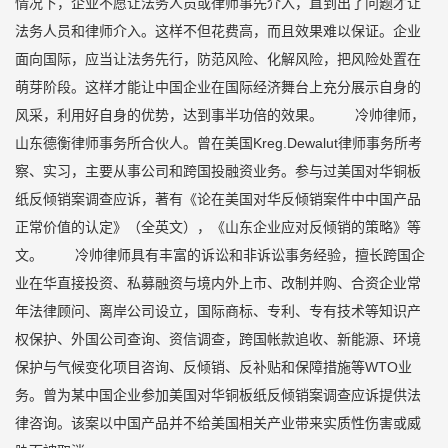
情况下，企业不愿让法务人员或律师事先介入，直到出了问题才让
法务人员和律师介入。这样不但花费高，而且效果难以保证。企业
面向国际，应当让法务先行，防范风险、化解风险，把风险处置在
萌芽阶段。这样才能让中国企业在国际经济舞台上充分展示自身的
风采，利用好自身的优势，达到事半功倍的效果。 冷帅律师，
山东德衡律师事务所合伙人。曾在美国Kreg.Dewalut律师事务所考
察、实习，主要从事公司和跨国投融资业务。参与过美国对华铜板
纸反倾销案调查应诉，著有《论在美国对华反倾销案件中中国产品
正常价值的认定》（全英文），《山东企业应对反倾销的策略》等
文。 冷帅律师具有丰富的诉讼和非诉讼事务经验，擅长跨国企
业在华直接投资、私募融资与境内外上市、改制并购、合资企业常
年法律顾问、离岸公司设立，国际商标、专利、专有技术等知识产
权保护、外国公司查询、资信调查，跨国帐款追收、新能源、环境
保护与气候变化项目咨询、反倾销、反补贴和保障措施等WTO业
务。曾为某中国企业参加美国对华铜板纸反倾销案调查应诉提供法
律咨询。该案以中国产品并不给美国相关产业带来实质性伤害或威