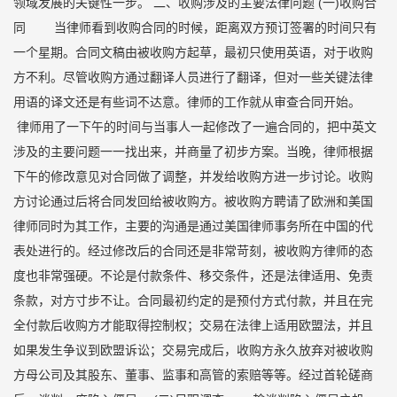
领域发展的关键性一步。 二、收购涉及的主要法律问题 (一)收购合
同 当律师看到收购合同的时候，距离双方预订签署的时间只有
一个星期。合同文稿由被收购方起草，最初只使用英语，对于收购
方不利。尽管收购方通过翻译人员进行了翻译，但对一些关键法律
用语的译文还是有些词不达意。律师的工作就从审查合同开始。
律师用了一下午的时间与当事人一起修改了一遍合同的，把中英文
涉及的主要问题一一找出来，并商量了初步方案。当晚，律师根据
下午的修改意见对合同做了调整，并发给收购方进一步讨论。收购
方讨论通过后将合同发回给被收购方。被收购方聘请了欧洲和美国
律师同时为其工作，主要的沟通是通过美国律师事务所在中国的代
表处进行的。经过修改后的合同还是非常苛刻，被收购方律师的态
度也非常强硬。不论是付款条件、移交条件，还是法律适用、免责
条款，对方寸步不让。合同最初约定的是预付方式付款，并且在完
全付款后收购方才能取得控制权；交易在法律上适用欧盟法，并且
如果发生争议到欧盟诉讼；交易完成后，收购方永久放弃对被收购
方母公司及其股东、董事、监事和高管的索赔等等。经过首轮磋商