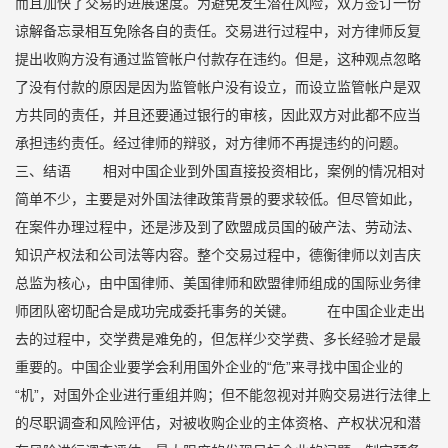
而且加快了交易的进展速度。为避免发生潜在风险，双方签订一份
谅解备忘录相互免除各自的责任。交易进行过程中，对方律师反复
提出收购方没有通过监管帐户付款存在违约。但是，这种观点忽略
了没有付款的原因是因为监管帐户没有设立，而设立监管帐户是双
方共同的责任，并且还要通过银行的审核，因此双方对此都不应当
承担违约责任。经过律师的辩驳，对方律师不再提违约的问题。
三、结语 相对中国企业到外国直接投资相比，案例的情况相对
简单不少，主要是对外国法律政策背景的要求较低。但尽管如此，
在案件办理过程中，还是涉及到了欧盟成员国的破产法、劳动法、
知识产权法和公司法等内容。整个交易过程中，德衡律师以刘吉庆
总监为核心，由中国律师、美国律师和欧盟律师组成的国际业务律
师团队密切配合是成功完成委托事务的关键。 在中国企业走出
去的过程中，交学费是难免的，但怎样少交学费、多长经验才是最
重要的。中国企业要学会利用国外企业的“危”来寻找中国企业的
“机”，对国外企业进行重组并购；但不能忽视对并购交易进行法律上
的尽职调查和风险评估，对被收购企业的主体资格、产权状况和潜