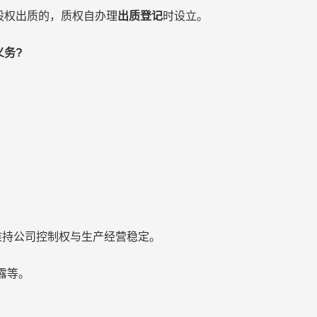
权出质的，质权自办理
出质登记
时设立。
义务?
持公司控制权与生产经营稳定。
露等。