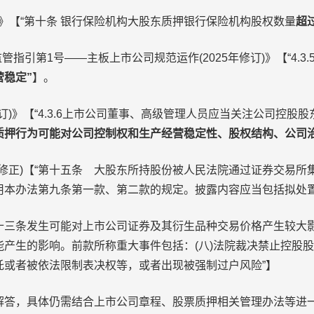
》【“第十条 银行保险机构大股东质押银行保险机构股权数量
超
引第1号——主板上市公司规范运作(2025年修订)》【“4.3
稳定”
】。
订)》【“4.3.6上市公司董事、高级管理人员应当关注公司控股
质押行为可能对公司控制权和生产经营稳定性、股权结构、公司
5修正)【“第十五条 大股东所持股份被人民法院通过证券交易
用本办法第九条第一款、第二款的规定。披露内容应当包括拟处置
第二十三条发生可能对上市公司证券及其衍生品种交易价格产生较
产生的影响。前款所称重大事件包括：(八)法院裁决禁止控股股
托或者被依法限制表决权等，或者出现被强制过户风险”】
答，具体仍需结合上市公司章程、股票质押相关管理办法等进