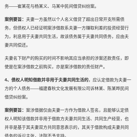
务——崔某花与杨某义、马某中民间借贷纠纷案。
案例要旨：
夫妻一方虽然以个人名义借贷了超出日常开支所需债
务，但债权人已经证明案涉借款系夫妻一方赚取利差的投资经营行
为，利息用于夫妻共同生活，故该债务属于夫妻共同债务，应由夫
妻共同偿还。
夫妻名下财产的购买的时间不影响其应当承担的涉案还款责任，即
使是在案涉借款之前购买，亦是案涉借款的责任财产。
4、债
权人明知借款并非用于夫妻共同生活的
，应认定借款为夫妻一
方的个人债务——福建春秋文化发展有限公司诉林某、陈某晔民间
借贷纠纷案。
案例要旨：
案涉借据仅由夫妻一方作为借款人签名，且能够认定债
权人明知该借款并非用于借款方夫妻共同生活、共同生产经营，也
并非是基于其夫妻双方共同意思表示的，其关于借款构成夫妻共同
债务的诉讼主张，法院不予支持。