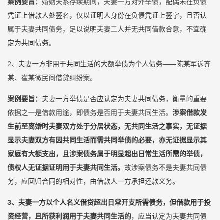
案例要旨：
婚姻关系存续期间，夫妻一方对外举债，配偶未在负债
凭证上借款人处签名，仅以证明人身份在负债凭证上签字，且否认
属于夫妻共同债务，足以说明夫妻二人并无共同借款合意，不宜确
定为共同债务。
2、夫妻一方非用于共同生活的大额举债为个人债务——陈某军诉齐
某、崔某微民间借贷纠纷案。
案例要旨：
夫妻一方举债是否应认定为夫妻共同债务，衡量的重要
依据之一是借款用途，即债务是否用于夫妻共同生活。
涉案借款发
生前至离婚时夫妻双方处于分居状态，无共同生活之事实，无证据
显示夫妻双方有因共同生活而需共同举债的必要，亦无证据显示其
家庭有大额支出，且涉案债务属于明显超出日常生活所需的举债，
债权人无证据证明用于夫妻共同生活。
故涉案债务不是夫妻共同债
务，应回归合同的相对性，由借款人一方承担还款义务。
3、
夫妻一方以个人名义借贷超出日常开支所需债务，但借款用于投
资经营，且所获利润用于夫妻共同生活的
，应当认定为夫妻共同债