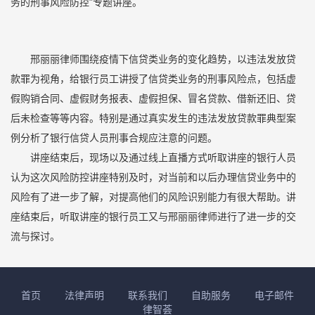
务的刑事风险防控”专题讲座。
邢丽丽律师围绕疫情下信贷类业务的变化趋势，以违法发放贷
款罪为视角，给银行员工讲授了信贷类业务的刑事风险点，包括虚
假购销合同、虚假财务报表、虚假担保、冒名贷款、借新还旧、贷
后未检查等等内容。特别是通过真实发生的违法发放贷款罪典型案
例分析了银行信贷人员刑事合规应注意的问题。
讲座结束后，现场以及通过线上直播方式听取讲座的银行人员
认为这次风险防控讲座特别及时，对当前和以后办理信贷业务中的
风险有了进一步了解，对提高他们的风险识别能力有很大帮助。讲
座结束后，听取讲座的银行员工又与邢丽丽律师进行了进一步的交
流与探讨。
首页
法律声明
联系我们
自助服务
电子邮件
律智荟