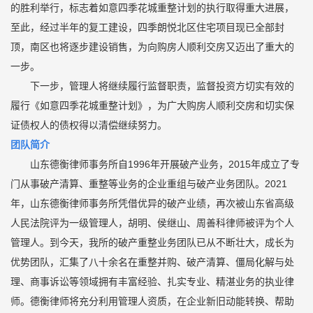
的胜利举行，标志着如意四季花城重整计划的执行取得重大进展，
至此，经过半年的复工建设，四季朗悦北区住宅项目现已全部封
顶，南区也将逐步建设销售，为向购房人顺利交房又迈出了重大的
一步。
下一步，管理人将继续履行监督职责，监督投资方切实有效的
履行《如意四季花城重整计划》，为广大购房人顺利交房和切实保
证债权人的债权得以清偿继续努力。
团队简介
山东德衡律师事务所自1996年开展破产业务，2015年成立了专
门从事破产清算、重整等业务的企业重组与破产业务团队。2021
年，山东德衡律师事务所凭借优异的破产业绩，再次被山东省高级
人民法院评为一级管理人，胡明、侯继山、周善科律师被评为个人
管理人。到今天，我所的破产重整业务团队已从不断壮大，成长为
优势团队，汇集了八十余名在重整并购、破产清算、僵局化解与处
理、商事诉讼等领域拥有丰富经验、扎实专业、精湛业务的执业律
师。德衡律师将充分利用管理人资质，在企业新旧动能转换、帮助