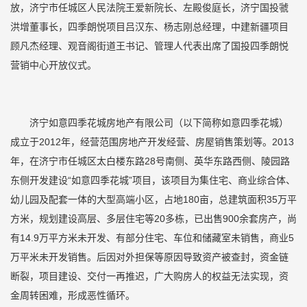
放，济宁市任城区人民法院王爱新院长、左殿俊庭长，济宁国投虢
洪增董事长，四季朗悦项目吕汉东、杨志刚总经理，中建新疆项目
顾凡杰经理、观音阁街道王书记、管理人代表出席了国投四季朗悦
营销中心开放仪式。
济宁如意四季花城房地产有限公司（以下简称如意四季花城）
成立于2012年，经营范围房地产开发经营、房屋销售策划等。2013
年，在济宁市任城区太白楼东路28号南侧、英华东路西侧、陵园路
东侧开发建设“如意四季花城”项目，该项目为集住宅、商业综合体、
幼儿园及配套一体的大型高端小区，占地180亩，总建筑面积35万平
方米，规划建设高层、多层住宅等20多栋，已出售900余套房产，尚
有14.9万平方米未开发、有部分住宅、车位和储藏室未销售，商业5
万平米未开发销售。后因对外担保等原因导致资产被查封，资金链
断裂，项目建设、交付一再推迟，广大购房人的权益无法实现，资
金周转困难，形成恶性循环。