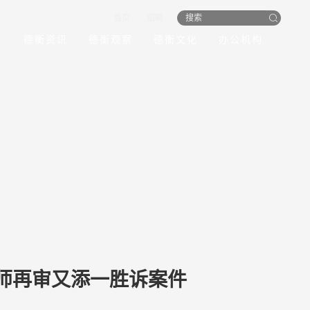
首页
招聘
员
德衡资讯
德衡观察
德衡文化
办公机构
师再审又添一胜诉案件