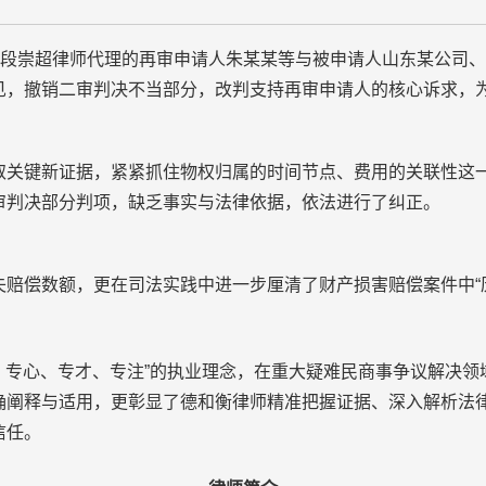
段崇超律师代理的再审申请人朱某某等与被申请人山东某公司、
见，撤销二审判决不当部分，改判支持再审申请人的核心诉求，
键新证据，紧紧抓住物权归属的时间节点、费用的关联性这一
审判决部分判项，缺乏事实与法律依据，依法进行了纠正。
偿数额，更在司法实践中进一步厘清了财产损害赔偿案件中“历史
、专心、专才、专注”的执业理念，在重大疑难民商事争议解决领
确阐释与适用，更彰显了德和衡律师精准把握证据、深入解析法
信任。