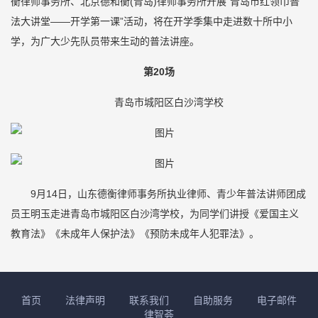
衡律师事务所、北京德和衡(青岛)律师事务所开展“青岛市红领巾普
法大讲堂——开学第一课”活动，将在开学季集中走进数十所中小
学，为广大少先队员带来生动的普法讲座。
第20场
青岛市城阳区白沙湾学校
9月14日，山东德衡律师事务所执业律师、青少年普法讲师团成
员王明玉走进青岛市城阳区白沙湾学校，为同学们讲授《爱国主义
教育法》《未成年人保护法》《预防未成年人犯罪法》。
首页
法律声明
联系我们
自助服务
电子邮件
律智荟