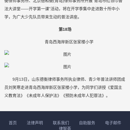
衡律师事务所、北京德和衡(青岛)律师事务所开展“青岛市红领巾普
法大讲堂——开学第一课”活动，将在开学季集中走进数十所中小
学，为广大少先队员带来生动的普法讲座。
第18场
青岛西海岸新区张家楼小学
9月13日，山东德衡律师事务所执业律师、青少年普法讲师团成
员刘笑寒走进青岛西海岸新区张家楼小学，为同学们讲授《爱国主
义教育法》《未成年人保护法》《预防未成年人犯罪法》。
首页
法律声明
联系我们
自助服务
电子邮件
律智荟